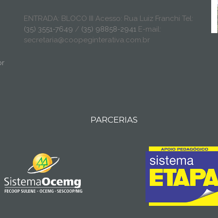
ENTRADA: BLOCO III Acesso: Rua Luiz Franchi Tel:
(35) 3551-7649
/
(35) 98858-2941
E-mail:
secretaria@coopeginterativa.com.br
br
PARCERIAS