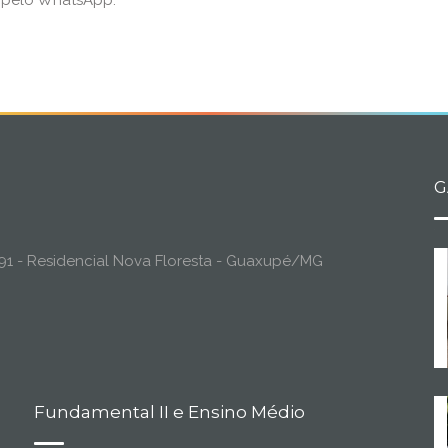
o pelo WhatsApp.
G
o, 91 - Residencial Nova Floresta - Guaxupé/MG
Fundamental II e Ensino Médio