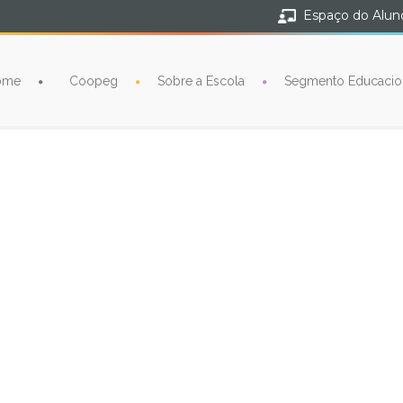
Espaço do Alun
ome
Coopeg
Sobre a Escola
Segmento Educacio