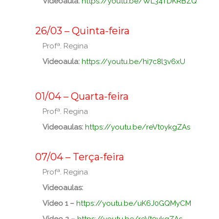
Videoaula:
https://youtu.be/WL34TDKRBZQ
_
_
26/03 – Quinta-feira
Profª. Regina
Videoaula:
https://youtu.be/hi7c8l3v6xU
_
_
01/04 – Quarta-feira
Profª. Regina
Videoaulas:
https://youtu.be/reVt0ykgZAs
_
_
07/04 – Terça-feira
Profª. Regina
Videoaulas:
Vídeo 1 –
https://youtu.be/uK6J0GQMyCM