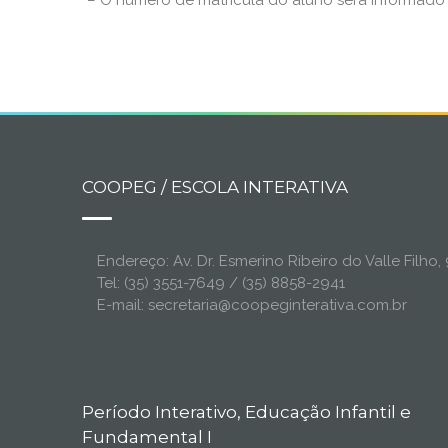
– O número de matrícula do aluno será informad
COOPEG / ESCOLA INTERATIVA
Endereço: Av. Dr. Esmerino Ribeiro do Valle Filh
Tel: (35) 3551-7649 / (35) 8858-2941
E-mail: secretaria@coopeginterativa.com.br
Período Interativo, Educação Infantil e
Fundamental I