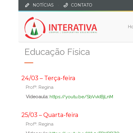
NOTÍCIAS
·
CONTATO
H
Educação Física
_
24/03 – Terça-feira
Profª. Regina
Videoaula:
https://youtu.be/SbVvkIBjLnM
_
_
25/03 – Quarta-feira
Profª. Regina