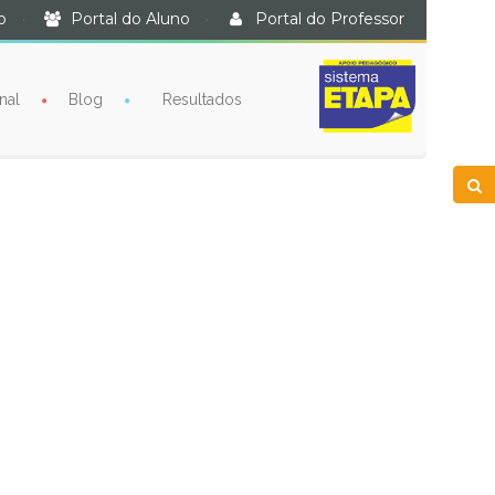
o
·
Portal do Aluno
·
Portal do Professor
nal
Blog
Resultados