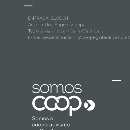
ENTRADA: BLOCO I
Acesso: Rua Ângelo Zampar
Tel:
(35) 3552-5029
/
(35) 98858-1055
E-mail: secretaria.infantil@coopeginterativa.com.