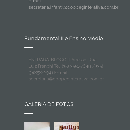
E-mail:
secretaria.infantil@coopeginterativa.com.br
Fundamental II e Ensino Médio
ENTRADA: BLOCO III Acesso: Rua
Luiz Franchi Tel:
(35) 3551-7649
/
(35)
98858-2941
E-mail:
secretaria@coopeginterativa.com.br
GALERIA DE FOTOS