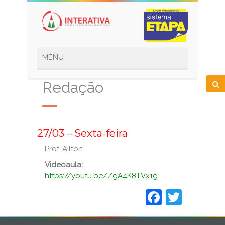
Redação
_
27/03 – Sexta-feira
Prof. Aílton
Videoaula:
https://youtu.be/ZgA4K8TVx1g
Faceboo
Twitt