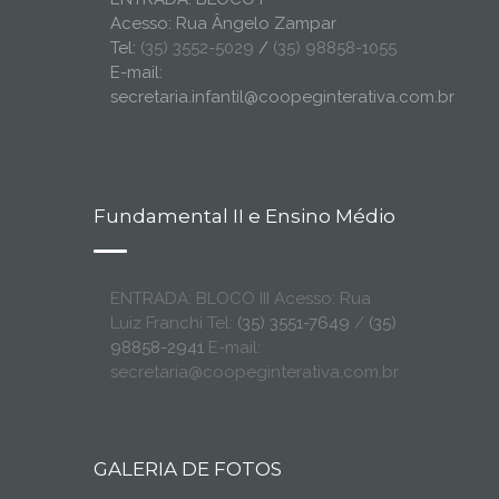
Acesso: Rua Ângelo Zampar
Tel:
(35) 3552-5029
/
(35) 98858-1055
E-mail:
secretaria.infantil@coopeginterativa.com.br
Fundamental II e Ensino Médio
ENTRADA: BLOCO III Acesso: Rua
Luiz Franchi Tel:
(35) 3551-7649
/
(35)
98858-2941
E-mail:
secretaria@coopeginterativa.com.br
GALERIA DE FOTOS