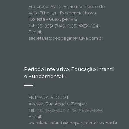
Endereço: Av. Dr. Esmerino Ribeiro do
Valle Filho, 91 - Residencial Nova
Floresta - Guaxupé/MG
Tel: (35) 3551-7649 / (35) 8858-2941
E-mail:
secretaria@coopeginterativa.com.br
Período Interativo, Educação Infantil
e Fundamental I
ENTRADA: BLOCO I
Acesso: Rua Ângelo Zampar
Tel:
(35) 3552-5029
/
(35) 98858-1055
E-mail:
secretaria.infantil@coopeginterativa.com.br