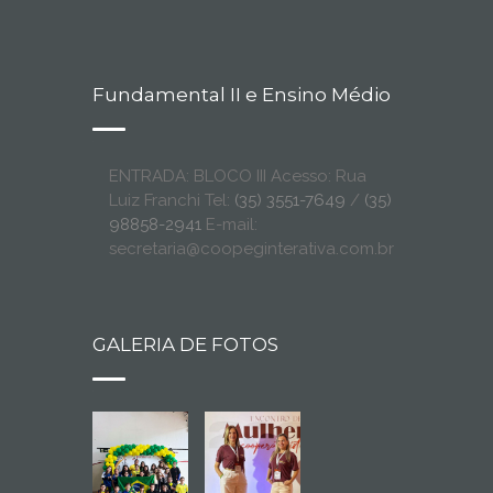
Fundamental II e Ensino Médio
ENTRADA: BLOCO III Acesso: Rua
Luiz Franchi Tel:
(35) 3551-7649
/
(35)
98858-2941
E-mail:
secretaria@coopeginterativa.com.br
GALERIA DE FOTOS