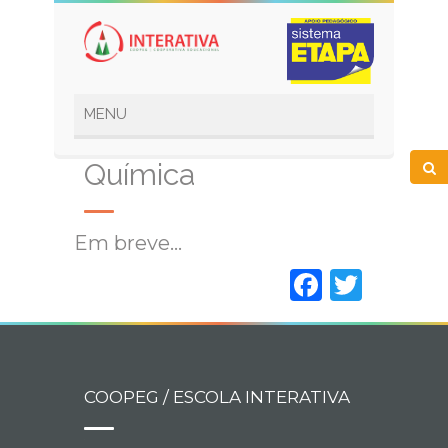
Química
Em breve…
Faceboo
Twitt
COOPEG / ESCOLA INTERATIVA