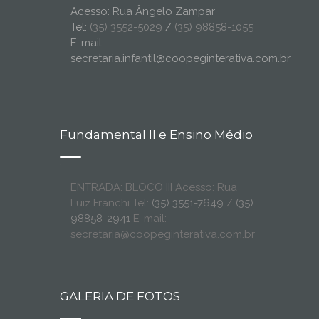
Acesso: Rua Ângelo Zampar
Tel:
(35) 3552-5029
/
(35) 98858-1055
E-mail:
secretaria.infantil@coopeginterativa.com.br
Fundamental II e Ensino Médio
ENTRADA: BLOCO III Acesso: Rua
Luiz Franchi Tel:
(35) 3551-7649
/
(35)
98858-2941
E-mail:
secretaria@coopeginterativa.com.br
GALERIA DE FOTOS