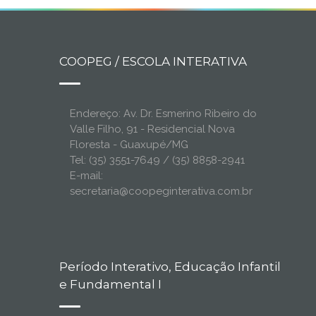
COOPEG / ESCOLA INTERATIVA
Endereço: Av. Dr. Esmerino Ribeiro do
Valle Filho, 91 - Residencial Nova
Floresta - Guaxupé/MG
Tel: (35) 3551-7649 / (35) 8858-2941
E-mail:
secretaria@coopeginterativa.com.br
Período Interativo, Educação Infantil
e Fundamental I