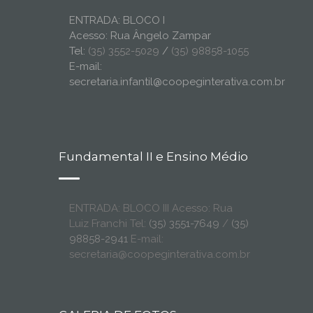
ENTRADA: BLOCO I
Acesso: Rua Ângelo Zampar
Tel:
(35) 3552-5029
/
(35) 98858-1055
E-mail:
secretaria.infantil@coopeginterativa.com.br
Fundamental II e Ensino Médio
ENTRADA: BLOCO III Acesso: Rua
Luiz Franchi Tel:
(35) 3551-7649
/
(35)
98858-2941
E-mail:
secretaria@coopeginterativa.com.br