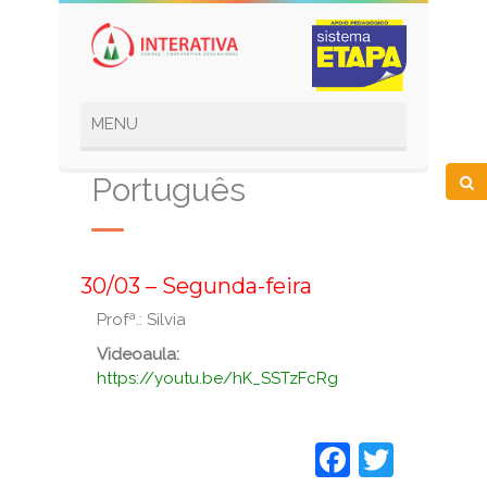
Português
_
30/03 – Segunda-feira
Profª.: Silvia
Videoaula:
https://youtu.be/hK_SSTzFcRg
Faceboo
Twitt