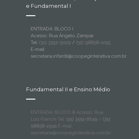
e Fundamental I
ENTRADA: BLOCO I
Acesso: Rua Ângelo Zampar
Tel:
(35) 3552-5029
/
(35) 98858-1055
E-mail:
secretaria.infantil@coopeginterativa.com.br
Fundamental II e Ensino Médio
ENTRADA: BLOCO III Acesso: Rua
Luiz Franchi Tel:
(35) 3551-7649
/
(35)
98858-2941
E-mail:
secretaria@coopeginterativa.com.br