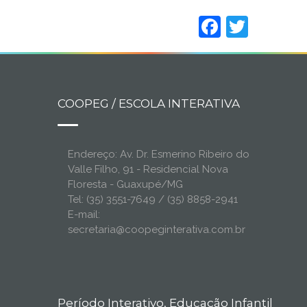
Faceboo
Twitt
COOPEG / ESCOLA INTERATIVA
Endereço: Av. Dr. Esmerino Ribeiro do
Valle Filho, 91 - Residencial Nova
Floresta - Guaxupé/MG
Tel: (35) 3551-7649 / (35) 8858-2941
E-mail:
secretaria@coopeginterativa.com.br
Período Interativo, Educação Infantil