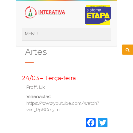
Artes
_
24/03 – Terça-feira
Profª. Lik
Videoaulas:
https://www.youtube.com/watch?
v=n_RpBCe-3L0
Faceboo
Twitt