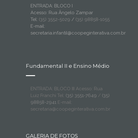
ENTRADA: BLOCO I
Acesso: Rua Ângelo Zampar
Tel:
(35) 3552-5029
/
(35) 98858-1055
E-mail:
secretaria.infantil@coopeginterativa.com.br
Fundamental II e Ensino Médio
ENTRADA: BLOCO III Acesso: Rua
Luiz Franchi Tel:
(35) 3551-7649
/
(35)
98858-2941
E-mail:
secretaria@coopeginterativa.com.br
GALERIA DE FOTOS