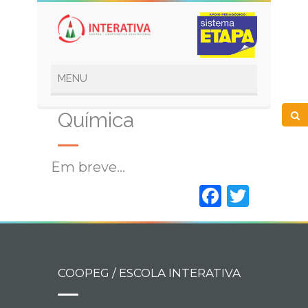
Química
Em breve…
Faceboo
Twitt
COOPEG / ESCOLA INTERATIVA