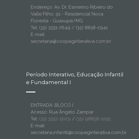
Endereço: Av. Dr. Esmerino Ribeiro do
Valle Filho, 91 - Residencial Nova
Floresta - Guaxupé/MG
Tel: (35) 3551-7649 / (35) 8858-2941
E-mail:
secretaria@coopeginterativa.com.br
Período Interativo, Educação Infantil
e Fundamental I
ENTRADA: BLOCO I
Acesso: Rua Ângelo Zampar
Tel:
(35) 3552-5029
/
(35) 98858-1055
E-mail:
secretaria.infantil@coopeginterativa.com.br