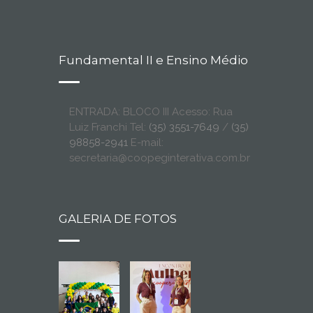
Fundamental II e Ensino Médio
ENTRADA: BLOCO III Acesso: Rua
Luiz Franchi Tel:
(35) 3551-7649
/
(35)
98858-2941
E-mail:
secretaria@coopeginterativa.com.br
GALERIA DE FOTOS