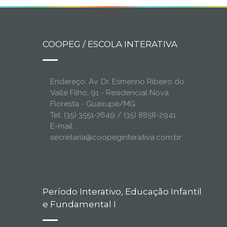
COOPEG / ESCOLA INTERATIVA
Endereço: Av. Dr. Esmerino Ribeiro do
Valle Filho, 91 - Residencial Nova
Floresta - Guaxupé/MG
Tel: (35) 3551-7649 / (35) 8858-2941
E-mail:
secretaria@coopeginterativa.com.br
Período Interativo, Educação Infantil
e Fundamental I