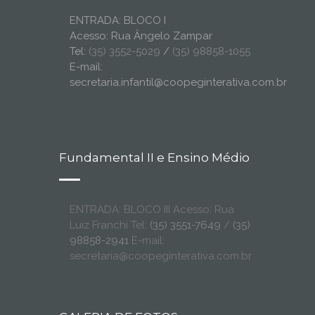
ENTRADA: BLOCO I
Acesso: Rua Ângelo Zampar
Tel:
(35) 3552-5029
/
(35) 98858-1055
E-mail:
secretaria.infantil@coopeginterativa.com.br
Fundamental II e Ensino Médio
ENTRADA: BLOCO III Acesso: Rua
Luiz Franchi Tel:
(35) 3551-7649
/
(35)
98858-2941
E-mail:
secretaria@coopeginterativa.com.br