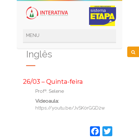
Inglês
_
26/03 – Quinta-feira
Profª. Selene
Videoaula:
https://youtu.be/JvSK0rGGD2w
Faceboo
Twitt