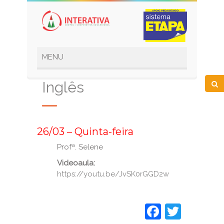
Inglês
_
26/03 – Quinta-feira
Profª. Selene
Videoaula:
https://youtu.be/JvSK0rGGD2w
Faceboo
Twitt