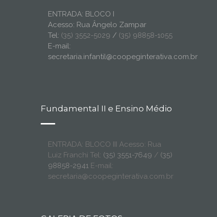
ENTRADA: BLOCO I
Acesso: Rua Ângelo Zampar
Tel:
(35) 3552-5029
/
(35) 98858-1055
E-mail:
secretaria.infantil@coopeginterativa.com.br
Fundamental II e Ensino Médio
ENTRADA: BLOCO III Acesso: Rua
Luiz Franchi Tel:
(35) 3551-7649
/
(35)
98858-2941
E-mail:
secretaria@coopeginterativa.com.br