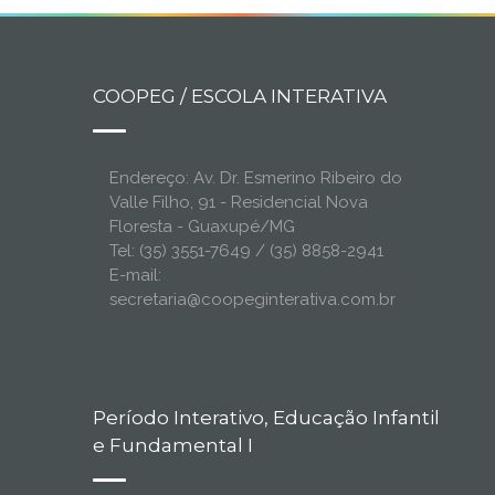
COOPEG / ESCOLA INTERATIVA
Endereço: Av. Dr. Esmerino Ribeiro do
Valle Filho, 91 - Residencial Nova
Floresta - Guaxupé/MG
Tel: (35) 3551-7649 / (35) 8858-2941
E-mail:
secretaria@coopeginterativa.com.br
Período Interativo, Educação Infantil
e Fundamental I