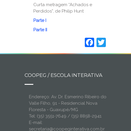
Curta metragem “Achados e
Perdidos”, de Philip Hunt
Parte I
Parte II
Faceboo
Twitt
COOPEG / ESCOLA INTERATIVA
Endereço: Av. Dr. Esmerino Ribeiro do
Valle Filho, 91 - Residencial Nova
Floresta - Guaxupé/MG
Tel: (35) 3551-7649 / (35) 8858-2941
E-mail:
secretaria@coopeginterativa.com.br