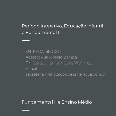
Período Interativo, Educação Infantil
e Fundamental I
ENTRADA: BLOCO I
Acesso: Rua Ângelo Zampar
Tel:
(35) 3552-5029
/
(35) 98858-1055
E-mail:
secretaria.infantil@coopeginterativa.com.br
Fundamental II e Ensino Médio