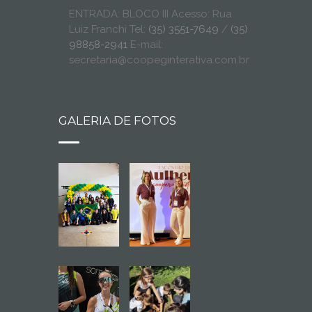
ENTRADA: BLOCO III Acesso: Rua
Luiz Franchi Tel:
(35) 3551-7649
/
(35)
98858-2941
E-mail:
secretaria@coopeginterativa.com.br
GALERIA DE FOTOS