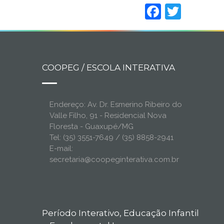
Faceboo
Twitt
COOPEG / ESCOLA INTERATIVA
Endereço: Av. Dr. Esmerino Ribeiro do
Valle Filho, 91 - Residencial Nova
Floresta - Guaxupé/MG
Tel: (35) 3551-7649 / (35) 8858-2941
E-mail:
secretaria@coopeginterativa.com.br
Período Interativo, Educação Infantil