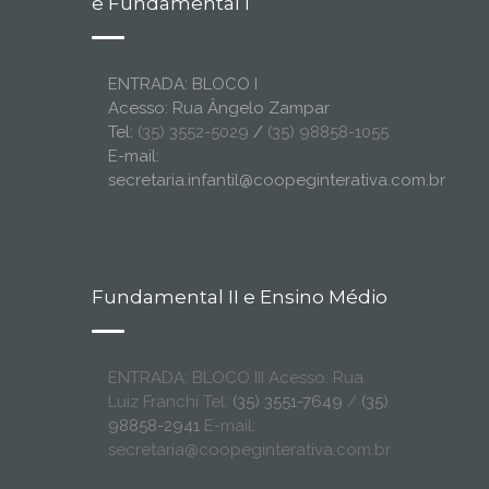
e Fundamental I
ENTRADA: BLOCO I
Acesso: Rua Ângelo Zampar
Tel:
(35) 3552-5029
/
(35) 98858-1055
E-mail:
secretaria.infantil@coopeginterativa.com.br
Fundamental II e Ensino Médio
ENTRADA: BLOCO III Acesso: Rua
Luiz Franchi Tel:
(35) 3551-7649
/
(35)
98858-2941
E-mail:
secretaria@coopeginterativa.com.br