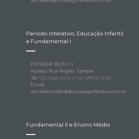
secretaria@coopeginterativa.com.br
Período Interativo, Educação Infantil
e Fundamental I
ENTRADA: BLOCO I
Acesso: Rua Ângelo Zampar
Tel:
(35) 3552-5029
/
(35) 98858-1055
E-mail:
secretaria.infantil@coopeginterativa.com.br
Fundamental II e Ensino Médio