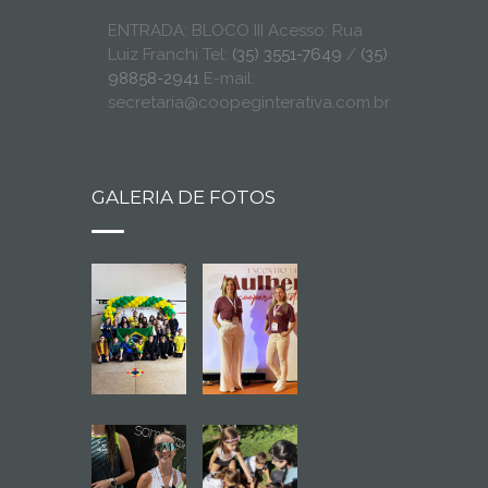
ENTRADA: BLOCO III Acesso: Rua
Luiz Franchi Tel:
(35) 3551-7649
/
(35)
98858-2941
E-mail:
secretaria@coopeginterativa.com.br
GALERIA DE FOTOS