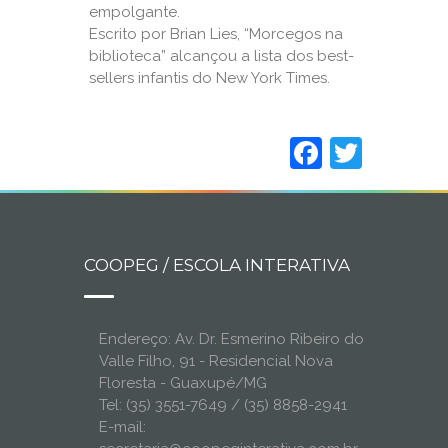
empolgante.
Escrito por Brian Lies, “Morcegos na
biblioteca” alcançou a lista dos best-
sellers infantis do New York Times.
Faceboo
Twitt
COOPEG / ESCOLA INTERATIVA
Endereço: Av. Dr. Esmerino Ribeiro do
Valle Filho, 91 - Residencial Nova
Floresta - Guaxupé/MG
Tel: (35) 3551-7649 / (35) 8858-2941
E-mail: