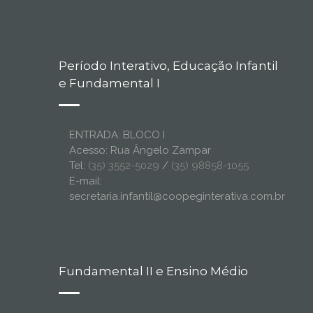
Período Interativo, Educação Infantil
e Fundamental I
ENTRADA: BLOCO I
Acesso: Rua Ângelo Zampar
Tel:
(35) 3552-5029
/
(35) 98858-1055
E-mail:
secretaria.infantil@coopeginterativa.com.br
Fundamental II e Ensino Médio