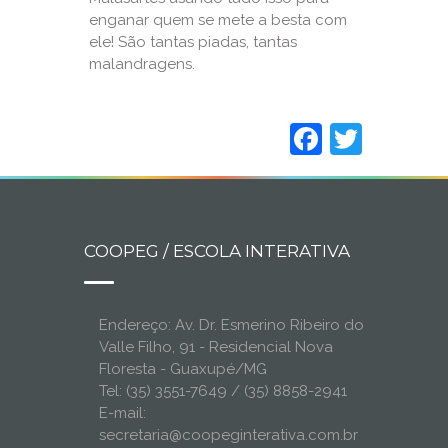
enganar quem se mete a besta com
ele! São tantas piadas, tantas
malandragens.
Faceboo
Twitt
COOPEG / ESCOLA INTERATIVA
Endereço: Av. Dr. Esmerino Ribeiro do
Valle Filho, 91 - Residencial Nova
Floresta - Guaxupé/MG
Tel: (35) 3551-7649 / (35) 8858-2941
E-mail:
secretaria@coopeginterativa.com.br