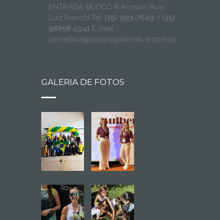
ENTRADA: BLOCO III Acesso: Rua
Luiz Franchi Tel:
(35) 3551-7649
/
(35)
98858-2941
E-mail:
secretaria@coopeginterativa.com.br
GALERIA DE FOTOS