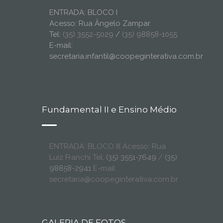
ENTRADA: BLOCO I
Acesso: Rua Ângelo Zampar
Tel:
(35) 3552-5029
/
(35) 98858-1055
E-mail:
secretaria.infantil@coopeginterativa.com.br
Fundamental II e Ensino Médio
ENTRADA: BLOCO III Acesso: Rua
Luiz Franchi Tel:
(35) 3551-7649
/
(35)
98858-2941
E-mail:
secretaria@coopeginterativa.com.br
GALERIA DE FOTOS