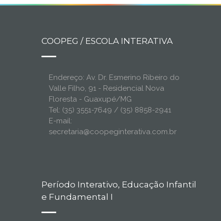
COOPEG / ESCOLA INTERATIVA
Endereço: Av. Dr. Esmerino Ribeiro do
Valle Filho, 91 - Residencial Nova
Floresta - Guaxupé/MG
Tel: (35) 3551-7649 / (35) 8858-2941
E-mail:
secretaria@coopeginterativa.com.br
Período Interativo, Educação Infantil
e Fundamental I