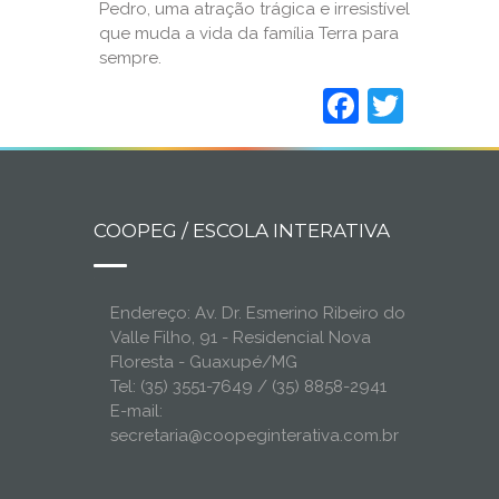
Pedro, uma atração trágica e irresistível
que muda a vida da família Terra para
sempre.
Faceboo
Twitt
COOPEG / ESCOLA INTERATIVA
Endereço: Av. Dr. Esmerino Ribeiro do
Valle Filho, 91 - Residencial Nova
Floresta - Guaxupé/MG
Tel: (35) 3551-7649 / (35) 8858-2941
E-mail:
secretaria@coopeginterativa.com.br