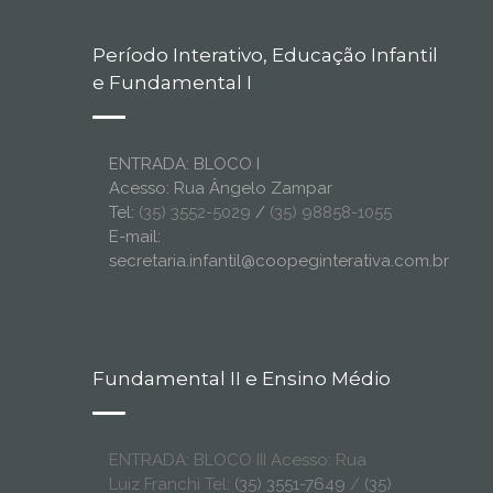
Período Interativo, Educação Infantil
e Fundamental I
ENTRADA: BLOCO I
Acesso: Rua Ângelo Zampar
Tel:
(35) 3552-5029
/
(35) 98858-1055
E-mail:
secretaria.infantil@coopeginterativa.com.br
Fundamental II e Ensino Médio
ENTRADA: BLOCO III Acesso: Rua
Luiz Franchi Tel:
(35) 3551-7649
/
(35)