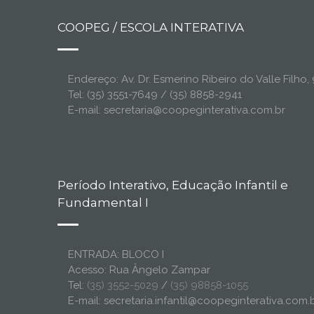
COOPEG / ESCOLA INTERATIVA
Endereço: Av. Dr. Esmerino Ribeiro do Valle Filh
Tel: (35) 3551-7649 / (35) 8858-2941
E-mail: secretaria@coopeginterativa.com.br
Período Interativo, Educação Infantil e
Fundamental I
ENTRADA: BLOCO I
Acesso: Rua Ângelo Zampar
Tel:
(35) 3552-5029
/
(35) 98858-1055
E-mail: secretaria.infantil@coopeginterativa.com.