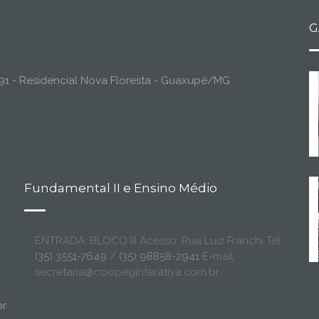
G
o, 91 - Residencial Nova Floresta - Guaxupé/MG
Fundamental II e Ensino Médio
ENTRADA: BLOCO III Acesso: Rua Luiz Franchi Tel:
(35) 3551-7649
/
(35) 98858-2941
E-mail:
secretaria@coopeginterativa.com.br
br