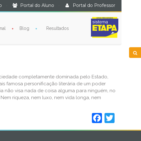
o
·
Portal do Aluno
·
Portal do Professor
nal
Blog
Resultados
 sociedade completamente dominada pelo Estado,
is famosa personificação literária de um poder
ânia não visa nada de coisa alguma para ninguém, no
i. Nem riqueza, nem luxo, nem vida longa, nem
Facebo
Twitt