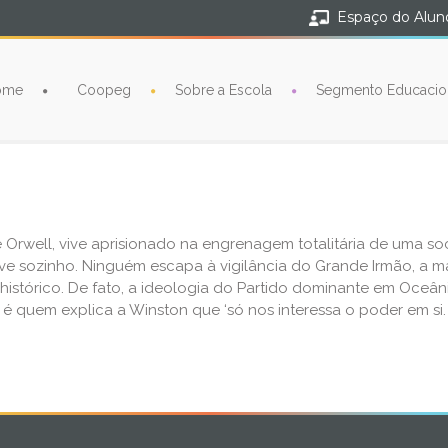
Espaço do Alun
ome
Coopeg
Sobre a Escola
Segmento Educacio
e Orwell, vive aprisionado na engrenagem totalitária de uma
ve sozinho. Ninguém escapa à vigilância do Grande Irmão, a ma
do histórico. De fato, a ideologia do Partido dominante em Oce
o, é quem explica a Winston que ‘só nos interessa o poder em s