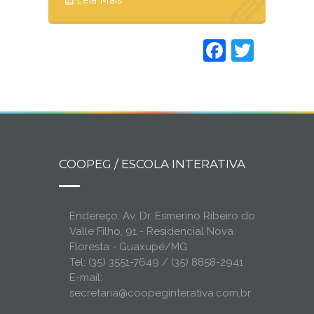
Leia Mais
Faceboo
Twitt
COOPEG / ESCOLA INTERATIVA
Endereço: Av. Dr. Esmerino Ribeiro do
Valle Filho, 91 - Residencial Nova
Floresta - Guaxupé/MG
Tel: (35) 3551-7649 / (35) 8858-2941
E-mail:
secretaria@coopeginterativa.com.br