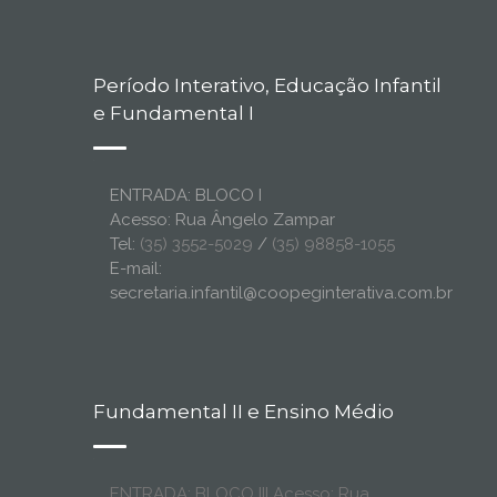
Período Interativo, Educação Infantil
e Fundamental I
ENTRADA: BLOCO I
Acesso: Rua Ângelo Zampar
Tel:
(35) 3552-5029
/
(35) 98858-1055
E-mail:
secretaria.infantil@coopeginterativa.com.br
Fundamental II e Ensino Médio
ENTRADA: BLOCO III Acesso: Rua