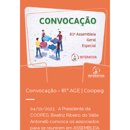
Convocação – 81ª AGE | Coopeg
04/10/2023 A Presidente da
COOPEG, Beatriz Ribeiro do Valle
Antonelli convoca os associados
para se reunirem em ASSEMBLEIA