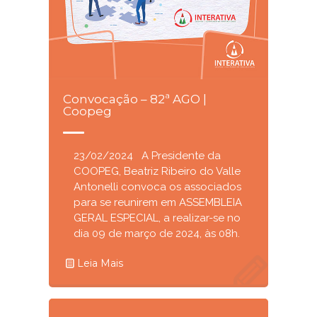
Convocação – 82ª AGO |
Coopeg
23/02/2024 A Presidente da
COOPEG, Beatriz Ribeiro do Valle
Antonelli convoca os associados
para se reunirem em ASSEMBLEIA
GERAL ESPECIAL, a realizar-se no
dia 09 de março de 2024, às 08h.
Leia Mais