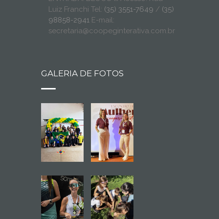
Luiz Franchi Tel:
(35) 3551-7649
/
(35)
98858-2941
E-mail:
secretaria@coopeginterativa.com.br
GALERIA DE FOTOS