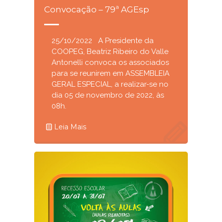
Convocação – 79ª AGEsp
25/10/2022 A Presidente da
COOPEG, Beatriz Ribeiro do Valle
Antonelli convoca os associados
para se reunirem em ASSEMBLEIA
GERAL ESPECIAL, a realizar-se no
dia 05 de novembro de 2022, às
08h.
Leia Mais