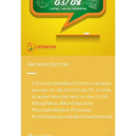
Recesso Escolar
A Escola Interativa informa o recesso
escolar do dia 20/07 a 31/07, a volta
às aulas remotas será no dia 03/08.
#BoasFérias #BomDescanso
#EscolaInterativa #Coopeg
#UmPassoImportanteUmSaltoNaVida