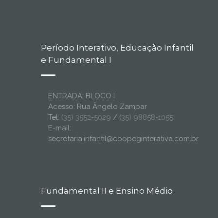
Período Interativo, Educação Infantil
e Fundamental I
ENTRADA: BLOCO I
Acesso: Rua Ângelo Zampar
Tel:
(35) 3552-5029
/
(35) 98858-1055
E-mail:
secretaria.infantil@coopeginterativa.com.br
Fundamental II e Ensino Médio