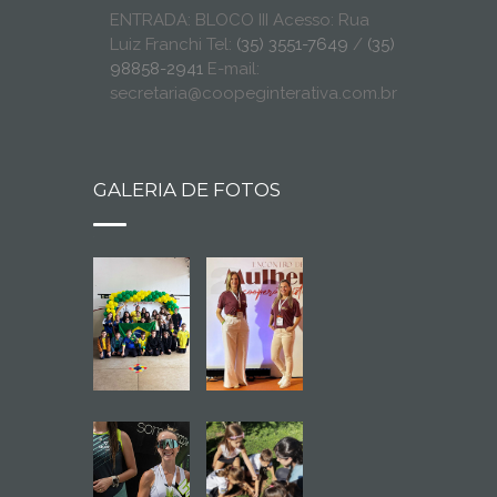
ENTRADA: BLOCO III Acesso: Rua
Luiz Franchi Tel:
(35) 3551-7649
/
(35)
98858-2941
E-mail:
secretaria@coopeginterativa.com.br
GALERIA DE FOTOS