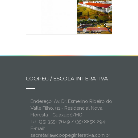
COOPEG / ESCOLA INTERATIVA
Endereço: Av. Dr. Esmerino Ribeiro do
Valle Filho, 91 - Residencial Nova
Floresta - Guaxupé/MG
Tel: (35) 3551-7649 / (35) 8858-2941
E-mail:
secretaria@coopeginterativa.com.br