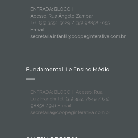
ENTRADA: BLOCO I
Acesso: Rua Ângelo Zampar
Tel:
(35) 3552-5029
/
(35) 98858-1055
E-mail:
secretaria.infantil@coopeginterativa.com.br
Fundamental II e Ensino Médio
ENTRADA: BLOCO III Acesso: Rua
Luiz Franchi Tel:
(35) 3551-7649
/
(35)
98858-2941
E-mail:
secretaria@coopeginterativa.com.br