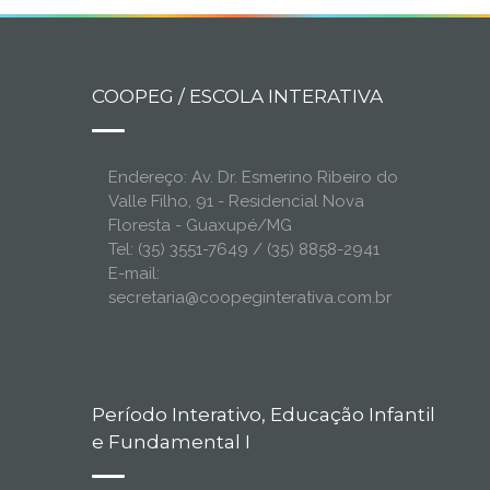
COOPEG / ESCOLA INTERATIVA
Endereço: Av. Dr. Esmerino Ribeiro do
Valle Filho, 91 - Residencial Nova
Floresta - Guaxupé/MG
Tel: (35) 3551-7649 / (35) 8858-2941
E-mail:
secretaria@coopeginterativa.com.br
Período Interativo, Educação Infantil
e Fundamental I