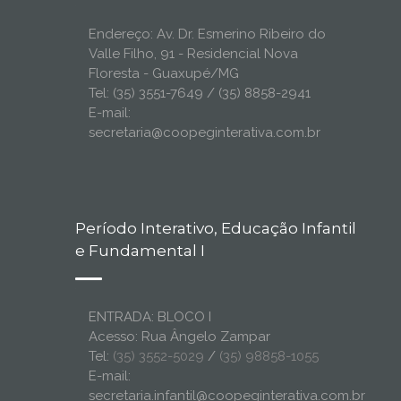
Endereço: Av. Dr. Esmerino Ribeiro do
Valle Filho, 91 - Residencial Nova
Floresta - Guaxupé/MG
Tel: (35) 3551-7649 / (35) 8858-2941
E-mail:
secretaria@coopeginterativa.com.br
Período Interativo, Educação Infantil
e Fundamental I
ENTRADA: BLOCO I
Acesso: Rua Ângelo Zampar
Tel:
(35) 3552-5029
/
(35) 98858-1055
E-mail:
secretaria.infantil@coopeginterativa.com.br