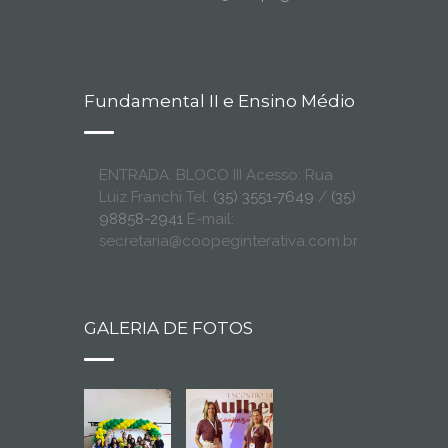
Fundamental II e Ensino Médio
ENTRADA: BLOCO III Acesso: Rua
Luiz Franchi Tel:
(35) 3551-7649
/
(35)
98858-2941
E-mail:
secretaria@coopeginterativa.com.br
GALERIA DE FOTOS