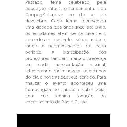
Passado, tema celebrado pela
educação infantil e fundamental I da
Coopeg/Interativa no dia 02 de
dezembro. Cada turma representou
uma década dos anos 1920 até 1990,
os estudantes além de se divertirem,
aprenderam bastante sobre música,
moda e acontecimentos de cada
período. A participação dos
professores também marcou presença
em cada apresentação musical,
relembrando rádio novela, recadinhos
do dia e notícias daquele período. Para
finalizar o evento aconteceu uma
homenagem ao saudoso Nabih Zaiat
com sua icônica locução do
encerramento da Rádio Clube.