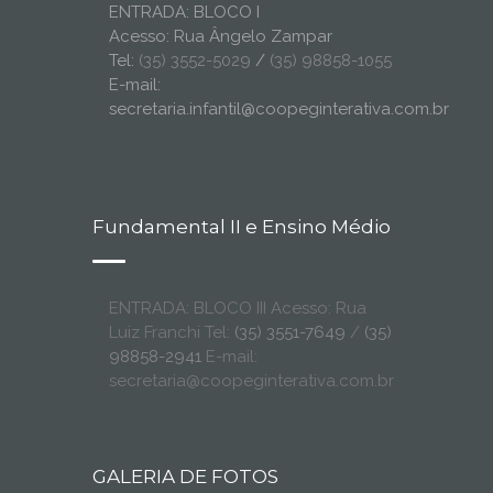
ENTRADA: BLOCO I
Acesso: Rua Ângelo Zampar
Tel:
(35) 3552-5029
/
(35) 98858-1055
E-mail:
secretaria.infantil@coopeginterativa.com.br
Fundamental II e Ensino Médio
ENTRADA: BLOCO III Acesso: Rua
Luiz Franchi Tel:
(35) 3551-7649
/
(35)
98858-2941
E-mail:
secretaria@coopeginterativa.com.br
GALERIA DE FOTOS