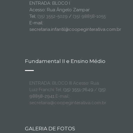
ENTRADA: BLOCO I
Acesso: Rua Ângelo Zampar
Tel:
(35) 3552-5029
/
(35) 98858-1055
E-mail:
secretaria.infantil@coopeginterativa.com.br
Fundamental II e Ensino Médio
ENTRADA: BLOCO III Acesso: Rua
Luiz Franchi Tel:
(35) 3551-7649
/
(35)
98858-2941
E-mail:
secretaria@coopeginterativa.com.br
GALERIA DE FOTOS