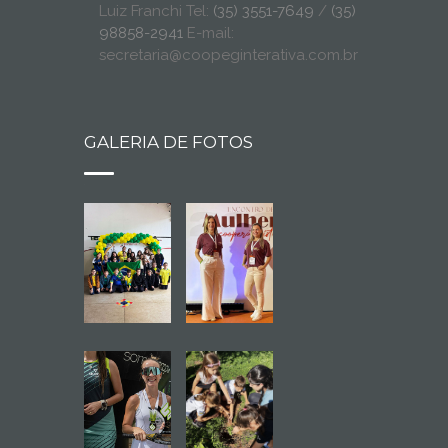
Luiz Franchi Tel:
(35) 3551-7649
/
(35)
98858-2941
E-mail:
secretaria@coopeginterativa.com.br
GALERIA DE FOTOS