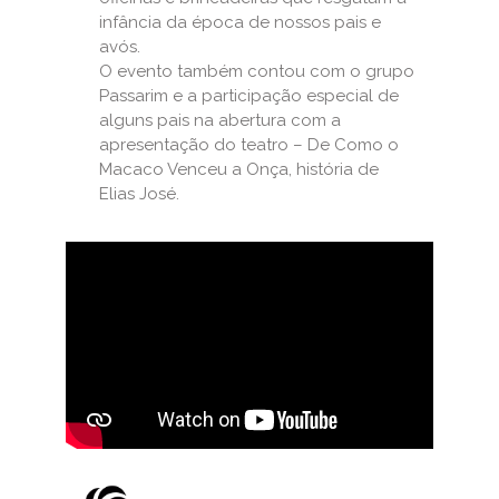
infância da época de nossos pais e
avós.
O evento também contou com o grupo
Passarim e a participação especial de
alguns pais na abertura com a
apresentação do teatro – De Como o
Macaco Venceu a Onça, história de
Elias José.