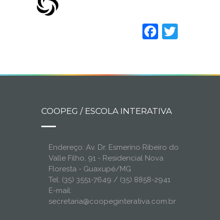
Faceboo
Twitt
COOPEG / ESCOLA INTERATIVA
Endereço: Av. Dr. Esmerino Ribeiro do
Valle Filho, 91 - Residencial Nova
Floresta - Guaxupé/MG
Tel: (35) 3551-7649 / (35) 8858-2941
E-mail:
secretaria@coopeginterativa.com.br