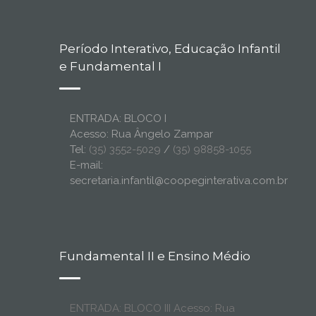
Período Interativo, Educação Infantil
e Fundamental I
ENTRADA: BLOCO I
Acesso: Rua Ângelo Zampar
Tel:
(35) 3552-5029
/
(35) 98858-1055
E-mail:
secretaria.infantil@coopeginterativa.com.br
Fundamental II e Ensino Médio
ENTRADA: BLOCO III Acesso: Rua