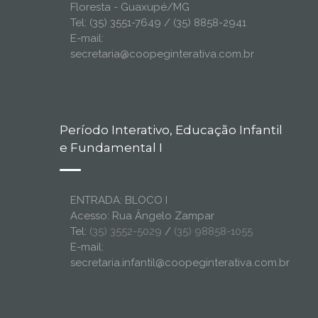
Floresta - Guaxupé/MG
Tel: (35) 3551-7649 / (35) 8858-2941
E-mail:
secretaria@coopeginterativa.com.br
Período Interativo, Educação Infantil
e Fundamental I
ENTRADA: BLOCO I
Acesso: Rua Ângelo Zampar
Tel:
(35) 3552-5029
/
(35) 98858-1055
E-mail:
secretaria.infantil@coopeginterativa.com.br