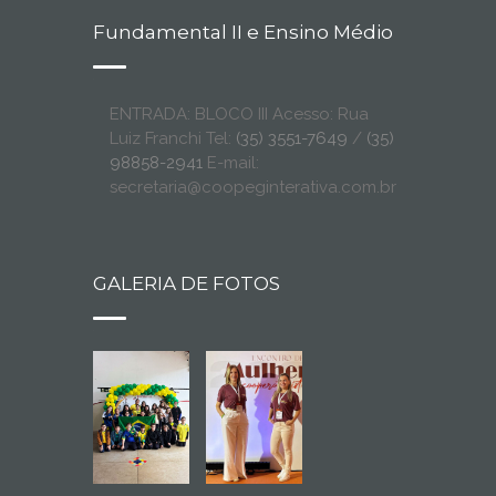
Fundamental II e Ensino Médio
ENTRADA: BLOCO III Acesso: Rua
Luiz Franchi Tel:
(35) 3551-7649
/
(35)
98858-2941
E-mail:
secretaria@coopeginterativa.com.br
GALERIA DE FOTOS