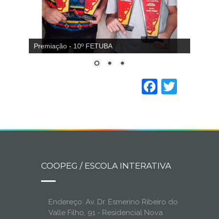
Premiação - 10º FETUBA
Faceboo
Twitt
COOPEG / ESCOLA INTERATIVA
Endereço: Av. Dr. Esmerino Ribeiro do
Valle Filho, 91 - Residencial Nova