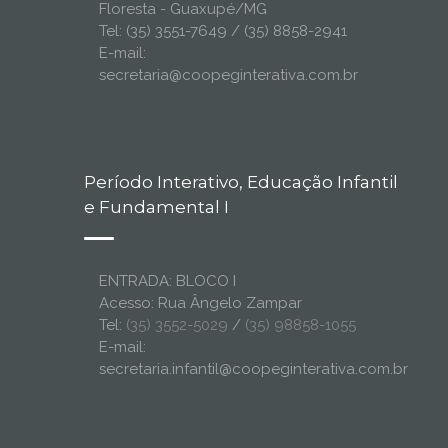
Floresta - Guaxupé/MG
Tel: (35) 3551-7649 / (35) 8858-2941
E-mail:
secretaria@coopeginterativa.com.br
Período Interativo, Educação Infantil
e Fundamental I
ENTRADA: BLOCO I
Acesso: Rua Ângelo Zampar
Tel:
(35) 3552-5029
/
(35) 98858-1055
E-mail:
secretaria.infantil@coopeginterativa.com.br