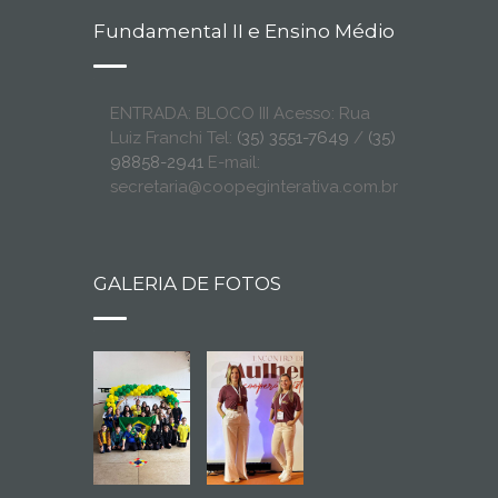
Fundamental II e Ensino Médio
ENTRADA: BLOCO III Acesso: Rua
Luiz Franchi Tel:
(35) 3551-7649
/
(35)
98858-2941
E-mail:
secretaria@coopeginterativa.com.br
GALERIA DE FOTOS