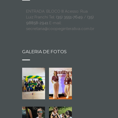
ENTRADA: BLOCO III Acesso: Rua
Luiz Franchi Tel:
(35) 3551-7649
/
(35)
98858-2941
E-mail:
secretaria@coopeginterativa.com.br
GALERIA DE FOTOS