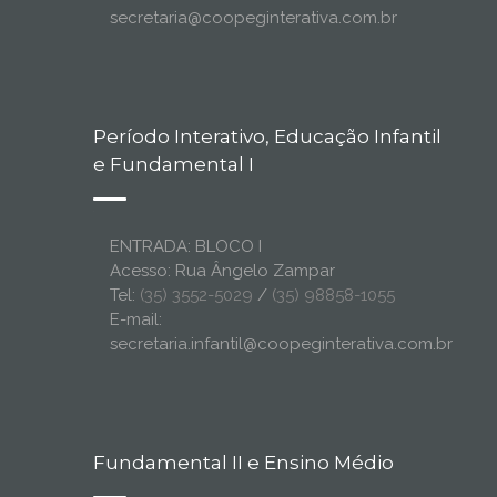
secretaria@coopeginterativa.com.br
Período Interativo, Educação Infantil
e Fundamental I
ENTRADA: BLOCO I
Acesso: Rua Ângelo Zampar
Tel:
(35) 3552-5029
/
(35) 98858-1055
E-mail:
secretaria.infantil@coopeginterativa.com.br
Fundamental II e Ensino Médio