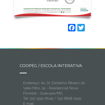
Faceboo
Twitt
COOPEG / ESCOLA INTERATIVA
Endereço: Av. Dr. Esmerino Ribeiro do
Valle Filho, 91 - Residencial Nova
Floresta - Guaxupé/MG
Tel: (35) 3551-7649 / (35) 8858-2941
E-mail: