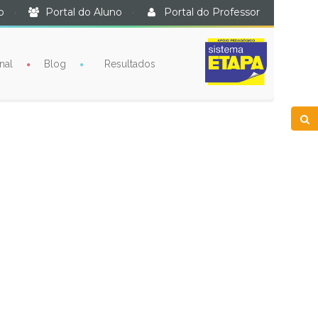
o
·
Portal do Aluno
·
Portal do Professor
nal
Blog
Resultados