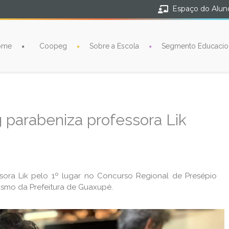
Espaço do Alun
ome
Coopeg
Sobre a Escola
Segmento Educacio
 parabeniza professora Lik
sora Lik pelo 1º lugar no Concurso Regional de Presépio
rismo da Prefeitura de Guaxupé.