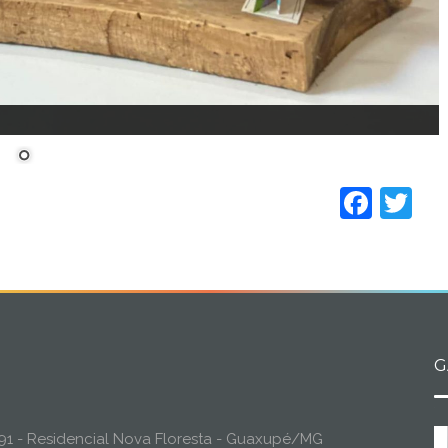
Face
Tw
G
o, 91 - Residencial Nova Floresta - Guaxupé/MG