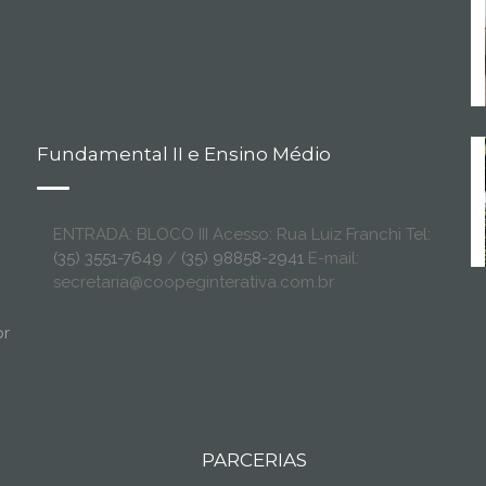
Fundamental II e Ensino Médio
ENTRADA: BLOCO III Acesso: Rua Luiz Franchi Tel:
(35) 3551-7649
/
(35) 98858-2941
E-mail:
secretaria@coopeginterativa.com.br
br
PARCERIAS