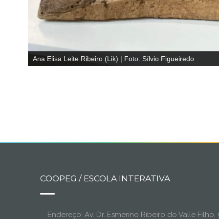
Ana Elisa Leite Ribeiro (Lik) | Foto: Sílvio Figueiredo
COOPEG / ESCOLA INTERATIVA
Endereço: Av. Dr. Esmerino Ribeiro do Valle Filh