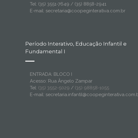
Tel: (35) 3551-7649 / (35) 8858-2941
E-mail: secretaria@coopeginterativa.com.br
Período Interativo, Educação Infantil e
Fundamental I
ENTRADA: BLOCO I
Acesso: Rua Ângelo Zampar
Tel:
(35) 3552-5029
/
(35) 98858-1055
E-mail: secretaria.infantil@coopeginterativa.com.