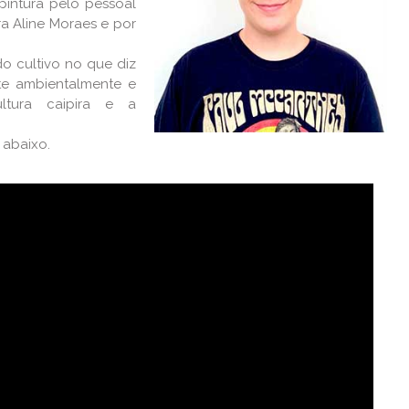
pintura pelo pessoal
ra Aline Moraes e por
do cultivo no que diz
nte ambientalmente e
ltura caipira e a
 abaixo.