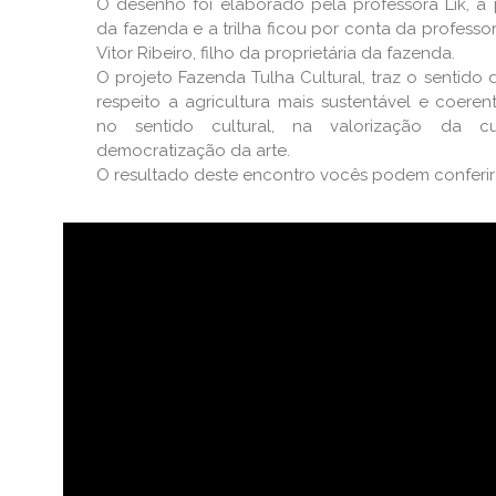
O desenho foi elaborado pela professora Lik, a 
da fazenda e a trilha ficou por conta da professo
Vitor Ribeiro, filho da proprietária da fazenda.
O projeto Fazenda Tulha Cultural, traz o sentido 
respeito a agricultura mais sustentável e coere
no sentido cultural, na valorização da cu
democratização da arte.
O resultado deste encontro vocês podem conferir