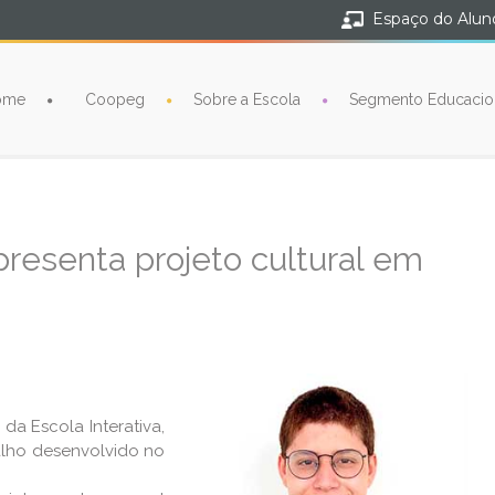
Espaço do Alun
ome
Coopeg
Sobre a Escola
Segmento Educacio
presenta projeto cultural em
da Escola Interativa,
alho desenvolvido no