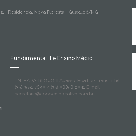
o, 91 - Residencial Nova Floresta - Guaxupé/MG
Fundamental II e Ensino Médio
ENTRADA: BLOCO III Acesso: Rua Luiz Franchi Tel:
(35) 3551-7649
/
(35) 98858-2941
E-mail:
secretaria@coopeginterativa.com.br
br