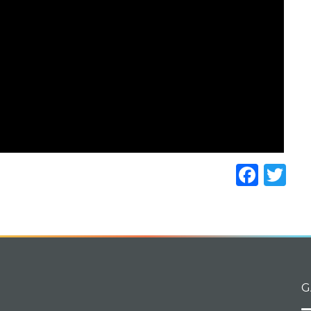
Face
Tw
G