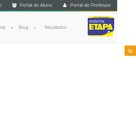
o
·
Portal do Aluno
·
Portal do Professor
nal
Blog
Resultados