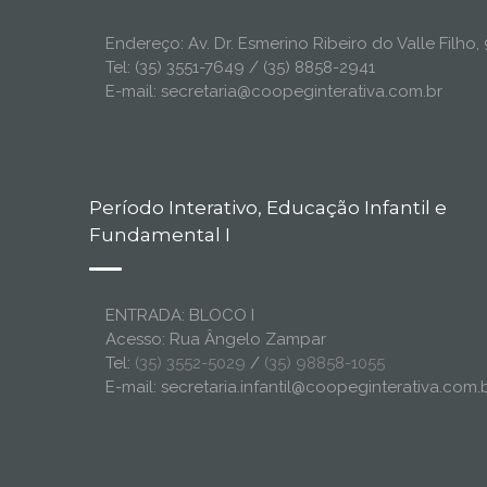
Endereço: Av. Dr. Esmerino Ribeiro do Valle Filh
Tel: (35) 3551-7649 / (35) 8858-2941
E-mail: secretaria@coopeginterativa.com.br
Período Interativo, Educação Infantil e
Fundamental I
ENTRADA: BLOCO I
Acesso: Rua Ângelo Zampar
Tel:
(35) 3552-5029
/
(35) 98858-1055
E-mail: secretaria.infantil@coopeginterativa.com.