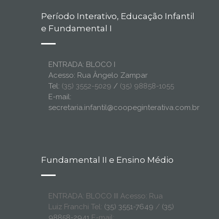
Período Interativo, Educação Infantil
e Fundamental I
ENTRADA: BLOCO I
Acesso: Rua Ângelo Zampar
Tel:
(35) 3552-5029
/
(35) 98858-1055
E-mail:
secretaria.infantil@coopeginterativa.com.br
Fundamental II e Ensino Médio
ENTRADA: BLOCO III Acesso: Rua
Luiz Franchi Tel:
(35) 3551-7649
/
(35)
98858-2941
E-mail: