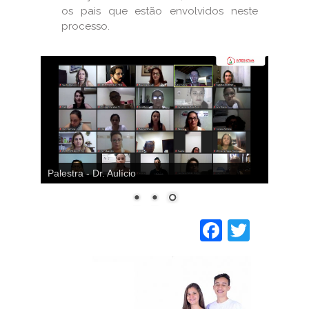
os pais que estão envolvidos neste
processo.
Palestra - Dr. Aulício
Faceboo
Twitt