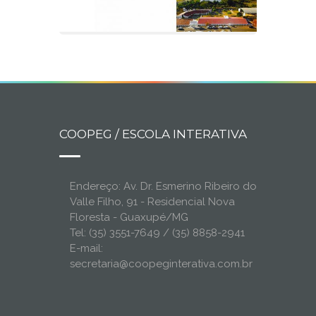
COOPEG / ESCOLA INTERATIVA
Endereço: Av. Dr. Esmerino Ribeiro do
Valle Filho, 91 - Residencial Nova
Floresta - Guaxupé/MG
Tel: (35) 3551-7649 / (35) 8858-2941
E-mail:
secretaria@coopeginterativa.com.br