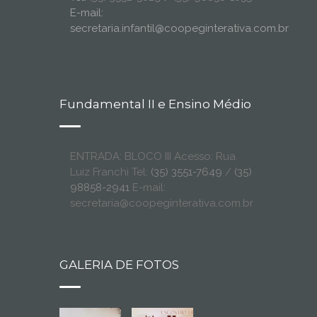
E-mail:
secretaria.infantil@coopeginterativa.com.br
Fundamental II e Ensino Médio
ENTRADA: BLOCO III Acesso: Rua
Luiz Franchi Tel:
(35) 3551-7649
/
(35)
98858-2941
E-mail:
secretaria@coopeginterativa.com.br
GALERIA DE FOTOS