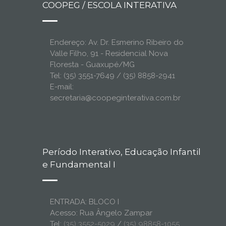
COOPEG / ESCOLA INTERATIVA
Endereço: Av. Dr. Esmerino Ribeiro do
Valle Filho, 91 - Residencial Nova
Floresta - Guaxupé/MG
Tel: (35) 3551-7649 / (35) 8858-2941
E-mail:
secretaria@coopeginterativa.com.br
Período Interativo, Educação Infantil
e Fundamental I
ENTRADA: BLOCO I
Acesso: Rua Ângelo Zampar
Tel:
(35) 3552-5029
/
(35) 98858-1055