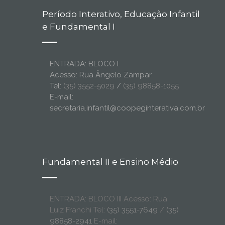
Período Interativo, Educação Infantil
e Fundamental I
ENTRADA: BLOCO I
Acesso: Rua Ângelo Zampar
Tel:
(35) 3552-5029
/
(35) 98858-1055
E-mail:
secretaria.infantil@coopeginterativa.com.br
Fundamental II e Ensino Médio
ENTRADA: BLOCO III Acesso: Rua
Luiz Franchi Tel:
(35) 3551-7649
/
(35)
98858-2941
E-mail: