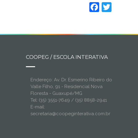
Faceboo
Twitt
COOPEG / ESCOLA INTERATIVA
Endereço: Av. Dr. Esmerino Ribeiro do
Valle Filho, 91 - Residencial Nova
Floresta - Guaxupé/MG
Tel: (35) 3551-7649 / (35) 8858-2941
E-mail:
secretaria@coopeginterativa.com.br