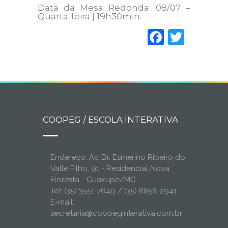
Data da Mesa Redonda: 08/07 –
Quarta-feira | 19h30min.
Faceboo
Twitt
COOPEG / ESCOLA INTERATIVA
Endereço: Av. Dr. Esmerino Ribeiro do
Valle Filho, 91 - Residencial Nova
Floresta - Guaxupé/MG
Tel: (35) 3551-7649 / (35) 8858-2941
E-mail:
secretaria@coopeginterativa.com.br