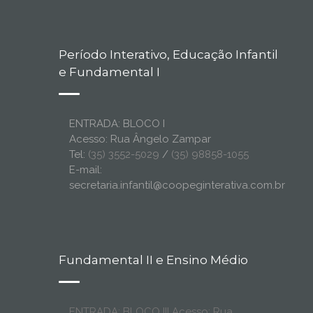
Período Interativo, Educação Infantil
e Fundamental I
ENTRADA: BLOCO I
Acesso: Rua Ângelo Zampar
Tel:
(35) 3552-5029
/
(35) 98858-1055
E-mail:
secretaria.infantil@coopeginterativa.com.br
Fundamental II e Ensino Médio
ENTRADA: BLOCO III Acesso: Rua