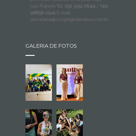
Luiz Franchi Tel:
(35) 3551-7649
/
(35)
98858-2941
E-mail:
secretaria@coopeginterativa.com.br
GALERIA DE FOTOS