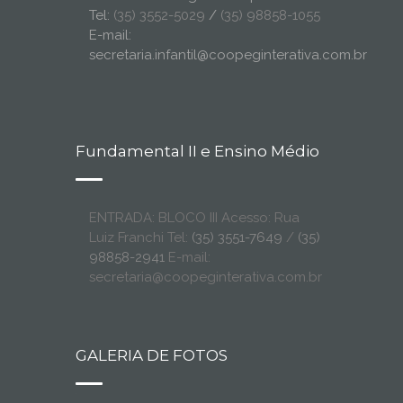
Tel:
(35) 3552-5029
/
(35) 98858-1055
E-mail:
secretaria.infantil@coopeginterativa.com.br
Fundamental II e Ensino Médio
ENTRADA: BLOCO III Acesso: Rua
Luiz Franchi Tel:
(35) 3551-7649
/
(35)
98858-2941
E-mail:
secretaria@coopeginterativa.com.br
GALERIA DE FOTOS