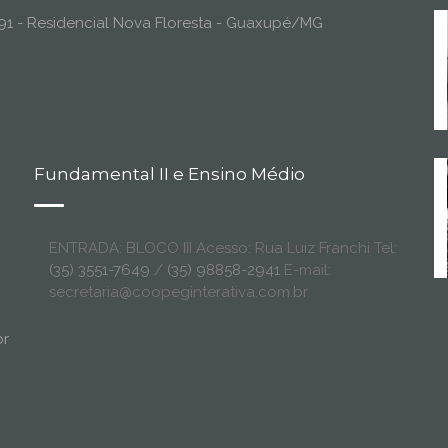
o, 91 - Residencial Nova Floresta - Guaxupé/MG
Fundamental II e Ensino Médio
ENTRADA: BLOCO III Acesso: Rua Luiz Franchi Tel:
(35) 3551-7649
/
(35) 98858-2941
E-mail:
secretaria@coopeginterativa.com.br
br