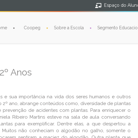
Espaço do Alun
ome
Coopeg
Sobre a Escola
Segmento Educacio
 2º Anos
as e sua importância na vida dos seres humanos e outros
 do 2º ano, abrange conteúdos como, diversidade de plantas
 e prevenção de acidentes com plantas. Para enriquecer o
ela Ribeiro Martins esteve na sala de aula conversando
antas para exemplificar. Dentre elas, a que despertou a
o. Muitos não conheciam o algodão no galho, somente o
carem sentiram a maciez do algodão. Outra planta que