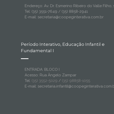
Endereço: Av. Dr. Esmerino Ribeiro do Valle Filh
Tel: (35) 3551-7649 / (35) 8858-2941
E-mail: secretaria@coopeginterativa.com.br
Período Interativo, Educação Infantil e
Fundamental I
ENTRADA: BLOCO I
Acesso: Rua Ângelo Zampar
Tel:
(35) 3552-5029
/
(35) 98858-1055
E-mail: secretaria.infantil@coopeginterativa.com.