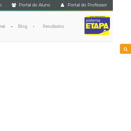
o
·
Portal do Aluno
·
Portal do Professor
nal
Blog
Resultados