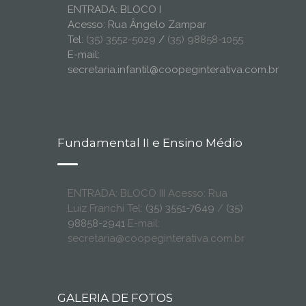
ENTRADA: BLOCO I
Acesso: Rua Ângelo Zampar
Tel:
(35) 3552-5029
/
(35) 98858-1055
E-mail:
secretaria.infantil@coopeginterativa.com.br
Fundamental II e Ensino Médio
ENTRADA: BLOCO III Acesso: Rua
Luiz Franchi Tel:
(35) 3551-7649
/
(35)
98858-2941
E-mail:
secretaria@coopeginterativa.com.br
GALERIA DE FOTOS