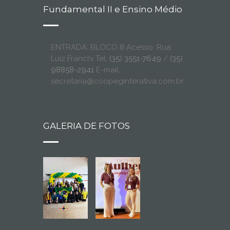
Fundamental II e Ensino Médio
ENTRADA: BLOCO III Acesso: Rua
Luiz Franchi Tel:
(35) 3551-7649
/
(35)
98858-2941
E-mail:
secretaria@coopeginterativa.com.br
GALERIA DE FOTOS