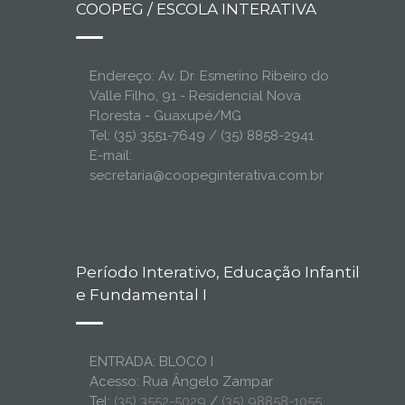
COOPEG / ESCOLA INTERATIVA
Endereço: Av. Dr. Esmerino Ribeiro do
Valle Filho, 91 - Residencial Nova
Floresta - Guaxupé/MG
Tel: (35) 3551-7649 / (35) 8858-2941
E-mail:
secretaria@coopeginterativa.com.br
Período Interativo, Educação Infantil
e Fundamental I
ENTRADA: BLOCO I
Acesso: Rua Ângelo Zampar
Tel:
(35) 3552-5029
/
(35) 98858-1055