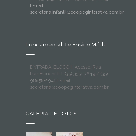
E-mail:
secretaria.infantil@coopeginterativa.com.br
Fundamental II e Ensino Médio
ENTRADA: BLOCO III Acesso: Rua
Luiz Franchi Tel:
(35) 3551-7649
/
(35)
98858-2941
E-mail:
secretaria@coopeginterativa.com.br
GALERIA DE FOTOS