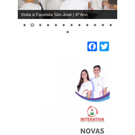
Visita à Fazenda São José | 4º Ano
Faceboo
Twitt