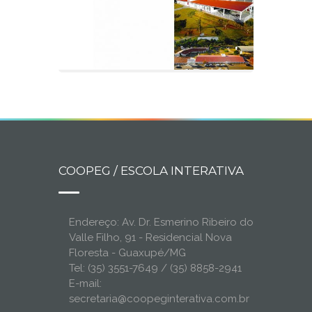
COOPEG / ESCOLA INTERATIVA
Endereço: Av. Dr. Esmerino Ribeiro do
Valle Filho, 91 - Residencial Nova
Floresta - Guaxupé/MG
Tel: (35) 3551-7649 / (35) 8858-2941
E-mail:
secretaria@coopeginterativa.com.br