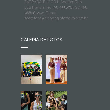
ENTRADA: BLOCO III Acesso: Rua
Luiz Franchi Tel:
(35) 3551-7649
/
(35)
98858-2941
E-mail:
secretaria@coopeginterativa.com.br
GALERIA DE FOTOS