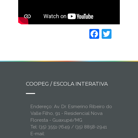
Faceboo
Twitt
COOPEG / ESCOLA INTERATIVA
Endereço: Av. Dr. Esmerino Ribeiro do
Valle Filho, 91 - Residencial Nova
Floresta - Guaxupé/MG
Tel: (35) 3551-7649 / (35) 8858-2941
E-mail: