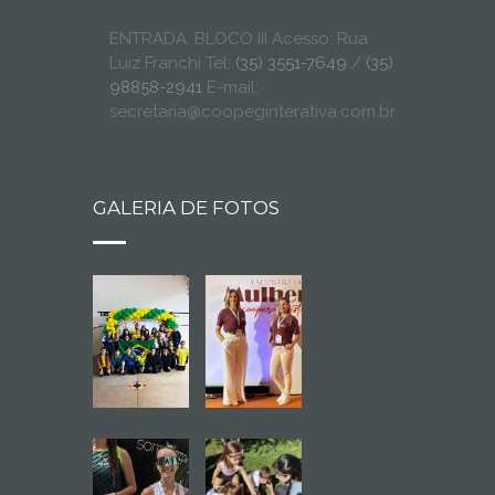
ENTRADA: BLOCO III Acesso: Rua
Luiz Franchi Tel:
(35) 3551-7649
/
(35)
98858-2941
E-mail:
secretaria@coopeginterativa.com.br
GALERIA DE FOTOS