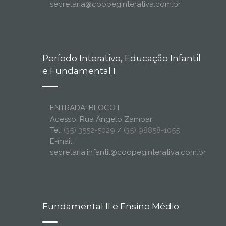
secretaria@coopeginterativa.com.br
Período Interativo, Educação Infantil
e Fundamental I
ENTRADA: BLOCO I
Acesso: Rua Ângelo Zampar
Tel:
(35) 3552-5029
/
(35) 98858-1055
E-mail:
secretaria.infantil@coopeginterativa.com.br
Fundamental II e Ensino Médio