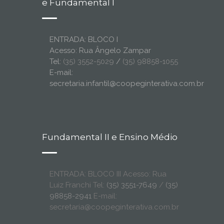
e Fundamental I
ENTRADA: BLOCO I
Acesso: Rua Ângelo Zampar
Tel:
(35) 3552-5029
/
(35) 98858-1055
E-mail:
secretaria.infantil@coopeginterativa.com.br
Fundamental II e Ensino Médio
ENTRADA: BLOCO III Acesso: Rua
Luiz Franchi Tel:
(35) 3551-7649
/
(35)
98858-2941
E-mail:
secretaria@coopeginterativa.com.br