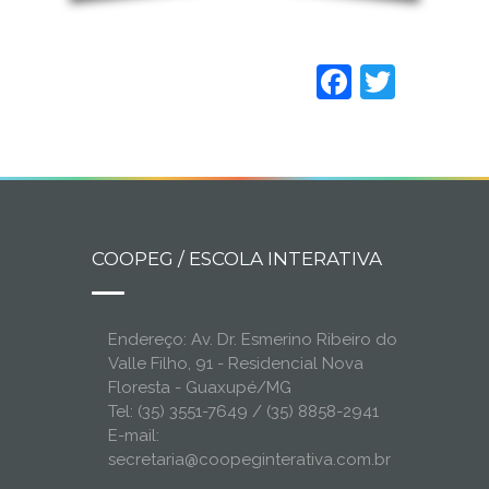
Faceboo
Twitt
COOPEG / ESCOLA INTERATIVA
Endereço: Av. Dr. Esmerino Ribeiro do
Valle Filho, 91 - Residencial Nova
Floresta - Guaxupé/MG
Tel: (35) 3551-7649 / (35) 8858-2941
E-mail:
secretaria@coopeginterativa.com.br