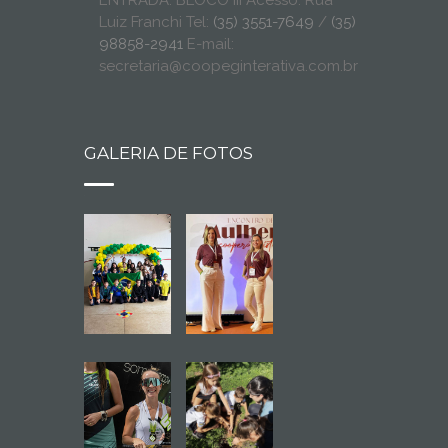
ENTRADA: BLOCO III Acesso: Rua
Luiz Franchi Tel:
(35) 3551-7649
/
(35)
98858-2941
E-mail:
secretaria@coopeginterativa.com.br
GALERIA DE FOTOS