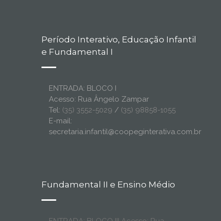
Período Interativo, Educação Infantil
e Fundamental I
ENTRADA: BLOCO I
Acesso: Rua Ângelo Zampar
Tel:
(35) 3552-5029
/
(35) 98858-1055
E-mail:
secretaria.infantil@coopeginterativa.com.br
Fundamental II e Ensino Médio