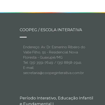
COOPEG / ESCOLA INTERATIVA
Endereço: Av. Dr. Esmerino Ribeiro do
Valle Filho, 91 - Residencial Nova
Floresta - Guaxupé/MG
Tel: (35) 3551-7649 / (35) 8858-2941
E-mail:
secretaria@coopeginterativa.com.br
Período Interativo, Educação Infantil
e Fundamental I