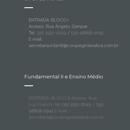
ENTRADA: BLOCO I
Acesso: Rua Ângelo Zampar
Tel:
(35) 3552-5029
/
(35) 98858-1055
E-mail:
secretaria.infantil@coopeginterativa.com.br
Fundamental II e Ensino Médio
ENTRADA: BLOCO III Acesso: Rua
Luiz Franchi Tel:
(35) 3551-7649
/
(35)
98858-2941
E-mail:
secretaria@coopeginterativa.com.br