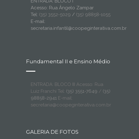
ENTRADA: BLOCO I
Acesso: Rua Ângelo Zampar
Tel:
(35) 3552-5029
/
(35) 98858-1055
E-mail:
secretaria.infantil@coopeginterativa.com.br
Fundamental II e Ensino Médio
ENTRADA: BLOCO III Acesso: Rua
Luiz Franchi Tel:
(35) 3551-7649
/
(35)
98858-2941
E-mail:
secretaria@coopeginterativa.com.br
GALERIA DE FOTOS