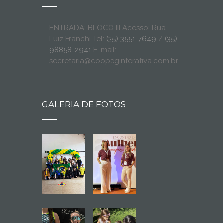
ENTRADA: BLOCO III Acesso: Rua
Luiz Franchi Tel:
(35) 3551-7649
/
(35)
98858-2941
E-mail:
secretaria@coopeginterativa.com.br
GALERIA DE FOTOS