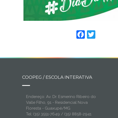
Faceboo
Twitt
COOPEG / ESCOLA INTERATIVA
Endereço: Av. Dr. Esmerino Ribeiro do
Valle Filho, 91 - Residencial Nova
Floresta - Guaxupé/MG
Tel: (35) 3551-7649 / (35) 8858-2941