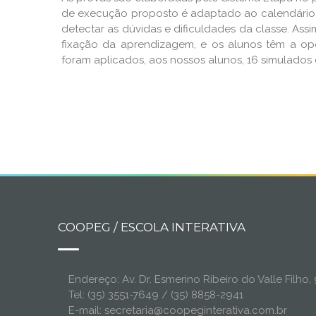
de execução proposto é adaptado ao calendário es
detectar as dúvidas e dificuldades da classe. As
fixação da aprendizagem, e os alunos têm a opo
foram aplicados, aos nossos alunos, 16 simulados d
COOPEG / ESCOLA INTERATIVA
Endereço: Av. Dr. Esmerino Ribeiro do Valle Filh
Tel: (35) 3551-7649 / (35) 8858-2941
E-mail: secretaria@coopeginterativa.com.br