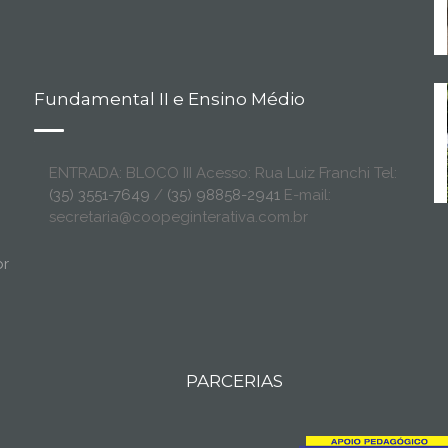
Fundamental II e Ensino Médio
ENTRADA: BLOCO III Acesso: Rua Luiz Franchi Tel:
(35) 3551-7649
/
(35) 98858-2941
E-mail:
secretaria@coopeginterativa.com.br
br
PARCERIAS