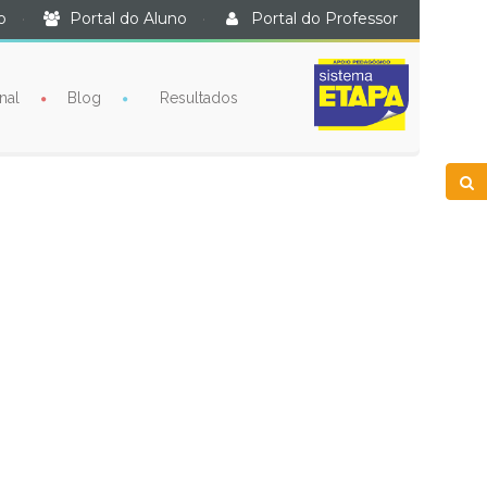
o
·
Portal do Aluno
·
Portal do Professor
nal
Blog
Resultados