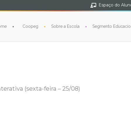
Espaço do Alun
ome
Coopeg
Sobre a Escola
Segmento Educacio
terativa (sexta-feira – 25/08)