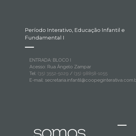
Período Interativo, Educação Infantil e
Fundamental I
ENTRADA: BLOCO I
Acesso: Rua Ângelo Zampar
Tel:
(35) 3552-5029
/
(35) 98858-1055
E-mail: secretaria.infantil@coopeginterativa.com.