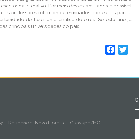
colar da Interativa. Por meio desses simulados é possível
sim, os professores retomam determinados conteúdos para a
rtunidade de fazer uma análise de erros. Só este ano já
as principais universidades do país.
Face
Tw
G
o, 91 - Residencial Nova Floresta - Guaxupé/MG