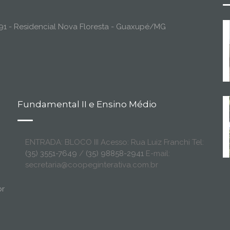
o, 91 - Residencial Nova Floresta - Guaxupé/MG
Fundamental II e Ensino Médio
ENTRADA: BLOCO III Acesso: Rua Luiz Franchi Tel:
(35) 3551-7649
/
(35) 98858-2941
E-mail:
secretaria@coopeginterativa.com.br
br