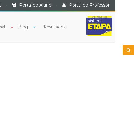
o
·
Portal do Aluno
·
Portal do Professor
nal
Blog
Resultados