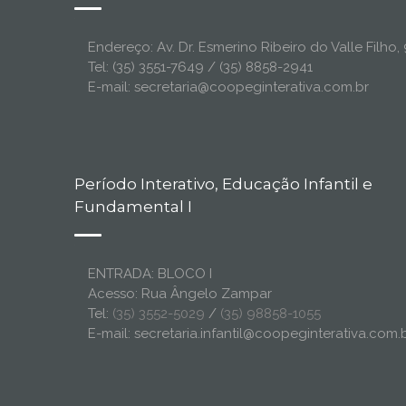
Endereço: Av. Dr. Esmerino Ribeiro do Valle Filh
Tel: (35) 3551-7649 / (35) 8858-2941
E-mail: secretaria@coopeginterativa.com.br
Período Interativo, Educação Infantil e
Fundamental I
ENTRADA: BLOCO I
Acesso: Rua Ângelo Zampar
Tel:
(35) 3552-5029
/
(35) 98858-1055
E-mail: secretaria.infantil@coopeginterativa.com.