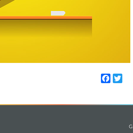
Face
Tw
G