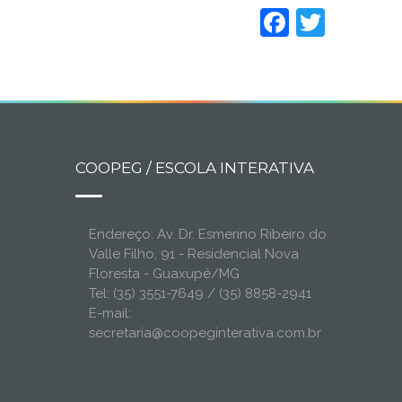
Faceboo
Twitt
COOPEG / ESCOLA INTERATIVA
Endereço: Av. Dr. Esmerino Ribeiro do
Valle Filho, 91 - Residencial Nova
Floresta - Guaxupé/MG
Tel: (35) 3551-7649 / (35) 8858-2941
E-mail:
secretaria@coopeginterativa.com.br