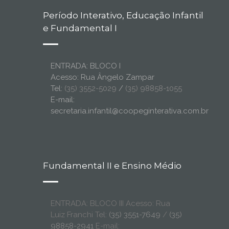
Período Interativo, Educação Infantil
e Fundamental I
ENTRADA: BLOCO I
Acesso: Rua Ângelo Zampar
Tel:
(35) 3552-5029
/
(35) 98858-1055
E-mail:
secretaria.infantil@coopeginterativa.com.br
Fundamental II e Ensino Médio
ENTRADA: BLOCO III Acesso: Rua
Luiz Franchi Tel:
(35) 3551-7649
/
(35)
98858-2941
E-mail: