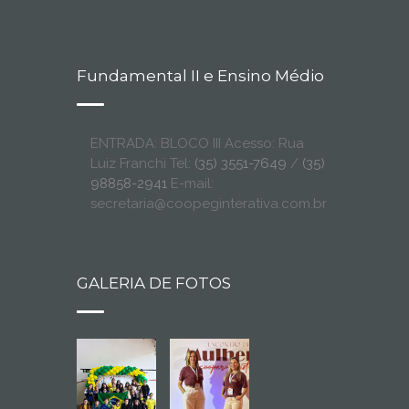
Fundamental II e Ensino Médio
ENTRADA: BLOCO III Acesso: Rua
Luiz Franchi Tel:
(35) 3551-7649
/
(35)
98858-2941
E-mail:
secretaria@coopeginterativa.com.br
GALERIA DE FOTOS