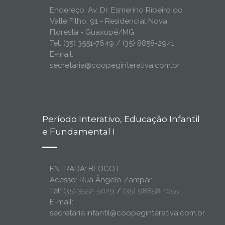
Endereço: Av. Dr. Esmerino Ribeiro do
Valle Filho, 91 - Residencial Nova
Floresta - Guaxupé/MG
Tel: (35) 3551-7649 / (35) 8858-2941
E-mail:
secretaria@coopeginterativa.com.br
Período Interativo, Educação Infantil
e Fundamental I
ENTRADA: BLOCO I
Acesso: Rua Ângelo Zampar
Tel:
(35) 3552-5029
/
(35) 98858-1055
E-mail:
secretaria.infantil@coopeginterativa.com.br